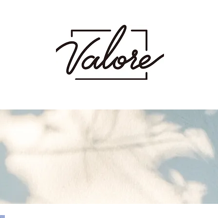
射場にあるメンズカット・メンズパーマを得意とするメンズ専門美容室です。メン
 波巻き スパイラル ツイスト ツイスパ ピンパーマ ダウンパーマ カラー ダブ
ージュ ミルクティーベージュ グレージュ アッシュ シャドウパーマ シャドウルーツ