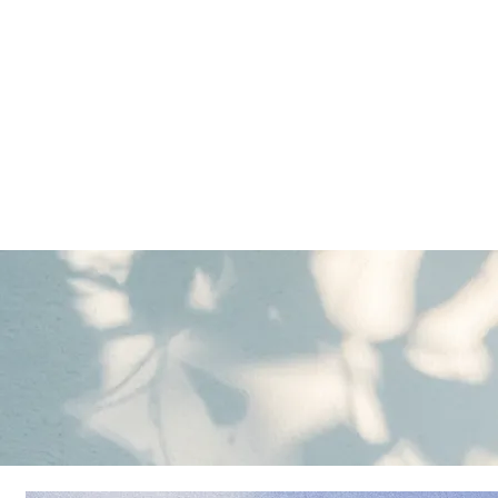
Valore（バロレ）は、鹿児島市荒田、騎
容室 デザイン 似合わせ パーマ メンズパーマ
シュ メッシュキャップ ホワイト シルバー ベ