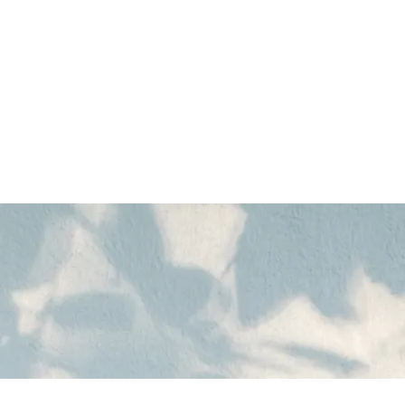
ズヘアのことならValoreまで!!
鹿児島美
ルカラー ハイトーン ブリーチ １ブリーチ メッ
 バレイヤージュ