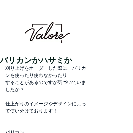
Valore（バロレ）は、鹿児島市荒田、騎射場に
あるメンズカット・メンズパーマを得意とする
メンズ専門美容室です。メンズヘアのことなら
Valoreまで!!
鹿児島美容室 デザイン 似合わせ パ
ーマ メンズパーマ 波巻き スパイラル ツイスト
ツイスパ ピンパーマ ダウンパーマ カラー ダブル
カラー ハイトーン ブリーチ １ブリーチ メッシュ
メッシュキャップ ホワイト シルバー ベージュ ミル
クティーベージュ グレージュ アッシュ シャドウパー
マ シャドウルーツ バレイヤージュ
バリカンかハサミか
刈り上げをオーダーした際に、バリカ
ンを使ったり使わなかったり
することがあるのですが気づいていま
したか？
仕上がりのイメージやデザインによっ
て使い分けております！
バリカン