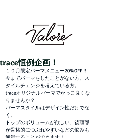
Valore（バロレ）は、鹿児島市荒田、騎射場に
あるメンズカット・メンズパーマを得意とする
メンズ専門美容室です。メンズヘアのことなら
Valoreまで!!
鹿児島美容室 デザイン 似合わせ パ
ーマ メンズパーマ 波巻き スパイラル ツイスト
ツイスパ ピンパーマ ダウンパーマ カラー ダブル
カラー ハイトーン ブリーチ １ブリーチ メッシュ
メッシュキャップ ホワイト シルバー ベージュ ミル
クティーベージュ グレージュ アッシュ シャドウパー
マ シャドウルーツ バレイヤージュ
trace恒例企画！
１０月限定パーマメニュー20%OFF !!
今までパーマをしたことがない方、ス
タイルチェンジを考えている方。
traceオリジナルパーマでかっこ良くな
りませんか？
パーマスタイルはデザイン性だけでな
く、
トップのボリュームが欲しい、後頭部
が骨格的につぶれやすいなどの悩みも
解消することができます！