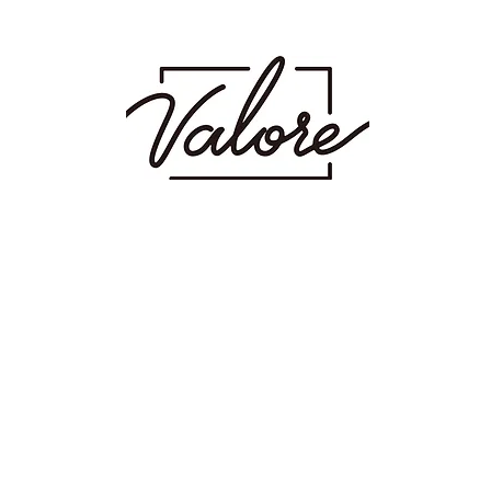
射場にあるメンズカット・メンズパーマを得意とするメンズ専門美容室です。メン
 波巻き スパイラル ツイスト ツイスパ ピンパーマ ダウンパーマ カラー ダブ
ージュ ミルクティーベージュ グレージュ アッシュ シャドウパーマ シャドウルーツ