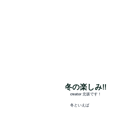
Valore（バロレ）は、鹿児島市荒田、騎
容室 デザイン 似合わせ パーマ メンズパーマ
シュ メッシュキャップ ホワイト シルバー ベ
冬の楽しみ!!
creator 北坂です！
冬といえば