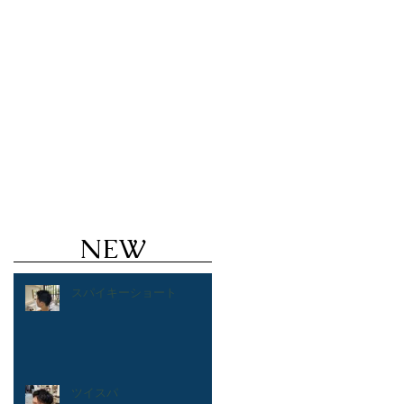
ズヘアのことならValoreまで!!
鹿児島美
ルカラー ハイトーン ブリーチ １ブリーチ メッ
 バレイヤージュ
NEW
スパイキーショート
ツイスパ