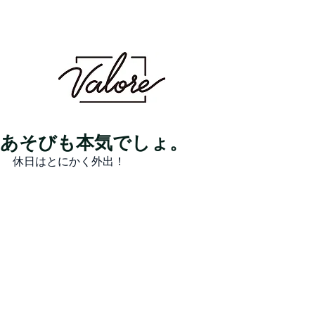
Valore（バロレ）は、鹿児島市荒田、騎射場に
あるメンズカット・メンズパーマを得意とする
メンズ専門美容室です。メンズヘアのことなら
Valoreまで!!
鹿児島美容室 デザイン 似合わせ パ
ーマ メンズパーマ 波巻き スパイラル ツイスト
ツイスパ ピンパーマ ダウンパーマ カラー ダブル
カラー ハイトーン ブリーチ １ブリーチ メッシュ
メッシュキャップ ホワイト シルバー ベージュ ミル
クティーベージュ グレージュ アッシュ シャドウパー
マ シャドウルーツ バレイヤージュ
あそびも本気でしょ。
休日はとにかく外出！