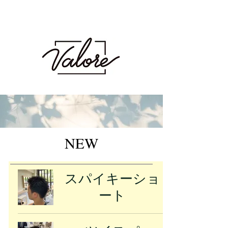
Valore（バロレ）は、鹿児島市荒田、騎射場に
あるメンズカット・メンズパーマを得意とする
メンズ専門美容室です。メンズヘアのことなら
Valoreまで!!
鹿児島美容室 デザイン 似合わせ パ
ーマ メンズパーマ 波巻き スパイラル ツイスト
ツイスパ ピンパーマ ダウンパーマ カラー ダブル
カラー ハイトーン ブリーチ １ブリーチ メッシュ
メッシュキャップ ホワイト シルバー ベージュ ミル
クティーベージュ グレージュ アッシュ シャドウパー
マ シャドウルーツ バレイヤージュ
NEW
スパイキーショ
ート