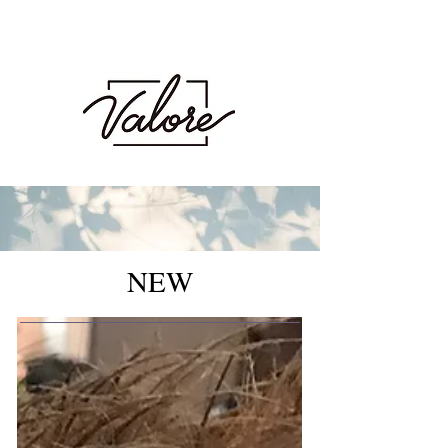
Valore（バロレ）は、鹿児島市荒田、騎射場に
あるメンズカット・メンズパーマを得意とする
メンズ専門美容室です。メンズヘアのことなら
Valoreまで!!
鹿児島美容室 デザイン 似合わせ パ
ーマ メンズパーマ 波巻き スパイラル ツイスト
ツイスパ ピンパーマ ダウンパーマ カラー ダブル
カラー ハイトーン ブリーチ １ブリーチ メッシュ
メッシュキャップ ホワイト シルバー ベージュ ミル
クティーベージュ グレージュ アッシュ シャドウパー
マ シャドウルーツ バレイヤージュ
NEW