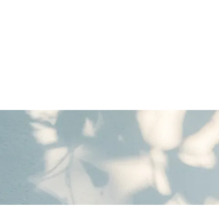
Valore（バロレ）は、鹿児島市荒田、騎
容室 デザイン 似合わせ パーマ メンズパーマ
シュ メッシュキャップ ホワイト シルバー ベ