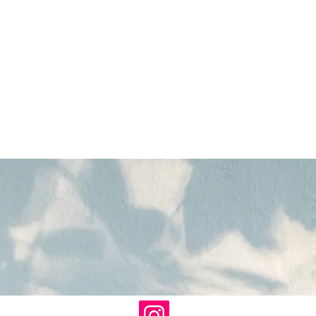
ズヘアのことならValoreまで!!
鹿児島美
ルカラー ハイトーン ブリーチ １ブリーチ メッ
 バレイヤージュ