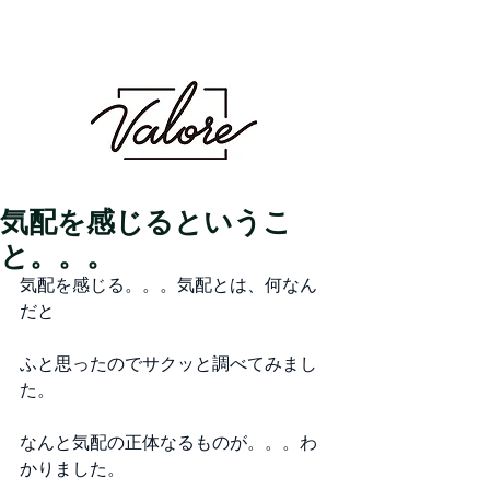
Valore（バロレ）は、鹿児島市荒田、騎射場に
あるメンズカット・メンズパーマを得意とする
メンズ専門美容室です。メンズヘアのことなら
Valoreまで!!
鹿児島美容室 デザイン 似合わせ パ
ーマ メンズパーマ 波巻き スパイラル ツイスト
ツイスパ ピンパーマ ダウンパーマ カラー ダブル
カラー ハイトーン ブリーチ １ブリーチ メッシュ
メッシュキャップ ホワイト シルバー ベージュ ミル
クティーベージュ グレージュ アッシュ シャドウパー
マ シャドウルーツ バレイヤージュ
気配を感じるというこ
と。。。
気配を感じる。。。気配とは、何なん
だと
ふと思ったのでサクッと調べてみまし
た。
なんと気配の正体なるものが。。。わ
かりました。