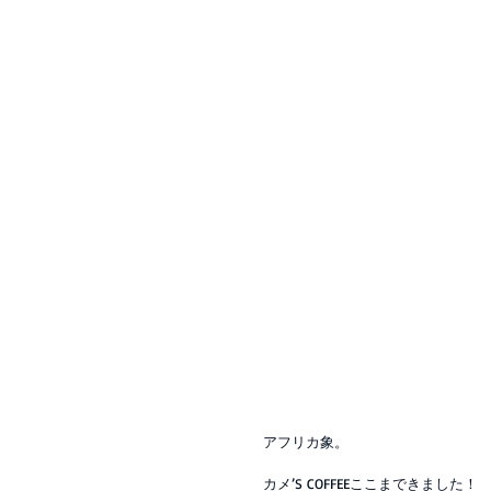
アフリカ象。
カメ’S COFFEEここまできました！