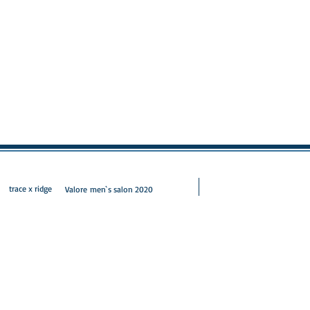
 x ridge
Valore men`s salon 2020
射場にあるメンズカット・メンズパーマを得意とするメンズ専門美容室です。メン
ッション 似合わせ パーマ メンズパーマ 波巻き スパイラル ツイ
 ブリーチ １ブリーチ メッシュ メッシュキャップ ホワイト シル