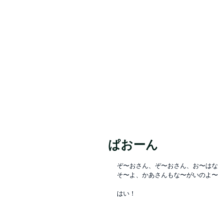
Valore（バロレ）は、鹿児島市荒田、騎
容室 デザイン 似合わせ パーマ メンズパーマ
シュ メッシュキャップ ホワイト シルバー ベ
ぱおーん
ぞ〜おさん、ぞ〜おさん、お〜はな
そ〜よ、かあさんもな〜がいのよ〜
はい！