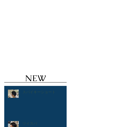
ズヘアのことならValoreまで!!
鹿児島美
ルカラー ハイトーン ブリーチ １ブリーチ メッ
 バレイヤージュ
NEW
スパイキーショート
ツイスパ