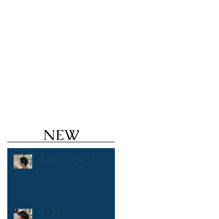
ズヘアのことならValoreまで!!
鹿児島美
ルカラー ハイトーン ブリーチ １ブリーチ メッ
 バレイヤージュ
NEW
スパイキーショート
ツイスパ