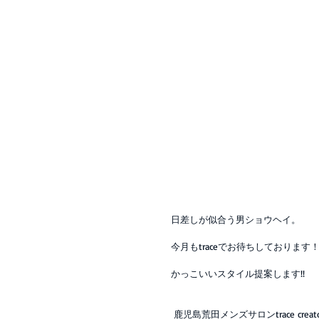
日差しが似合う男ショウヘイ。
今月もtraceでお待ちしております
かっこいいスタイル提案します!!
 鹿児島荒田メンズサロンtrace creat