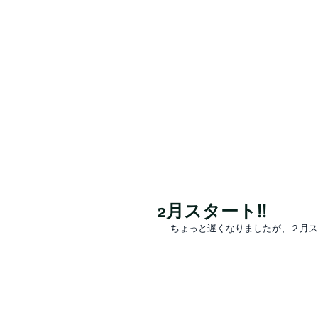
Valore（バロレ）は、鹿児島市荒田、騎
容室 デザイン 似合わせ パーマ メンズパーマ
シュ メッシュキャップ ホワイト シルバー ベ
2月スタート!!
ちょっと遅くなりましたが、２月ス