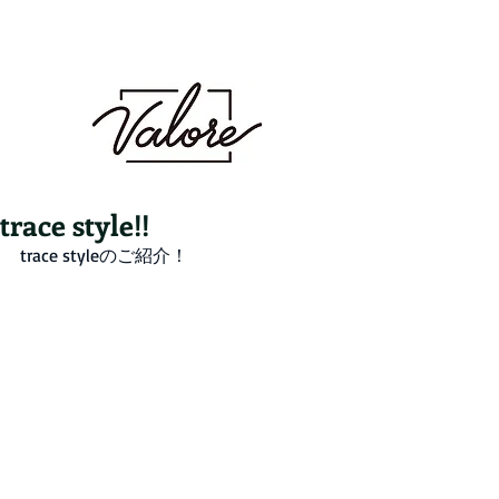
Valore（バロレ）は、鹿児島市荒田、騎射場に
あるメンズカット・メンズパーマを得意とする
メンズ専門美容室です。メンズヘアのことなら
Valoreまで!!
鹿児島美容室 デザイン 似合わせ パ
ーマ メンズパーマ 波巻き スパイラル ツイスト
ツイスパ ピンパーマ ダウンパーマ カラー ダブル
カラー ハイトーン ブリーチ １ブリーチ メッシュ
メッシュキャップ ホワイト シルバー ベージュ ミル
クティーベージュ グレージュ アッシュ シャドウパー
マ シャドウルーツ バレイヤージュ
trace style!!
trace styleのご紹介！