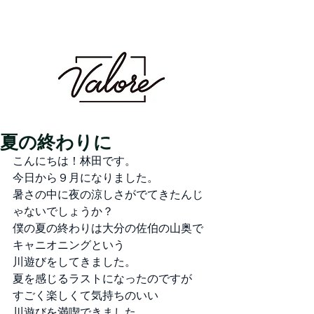
Valore（バロレ）は、鹿児島市荒田、騎射場に
あるメンズカット・メンズパーマを得意とする
メンズ専門美容室です。メンズヘアのことなら
Valoreまで!!
鹿児島美容室 デザイン 似合わせ パ
ーマ メンズパーマ 波巻き スパイラル ツイスト
ツイスパ ピンパーマ ダウンパーマ カラー ダブル
カラー ハイトーン ブリーチ １ブリーチ メッシュ
メッシュキャップ ホワイト シルバー ベージュ ミル
クティーベージュ グレージュ アッシュ シャドウパー
マ シャドウルーツ バレイヤージュ
夏の終わりに
こんにちは！林田です。
今日から９月になりました。
暑さの中に夜の涼しさがでてきたんじ
ゃないでしょうか？
僕の夏の終わりは大分の佐伯の山奥で
キャニオニングという
川遊びをしてきました。
夏を感じるラストになったのですが
すごく楽しくて気持ちのいい
川遊びを満喫できました。