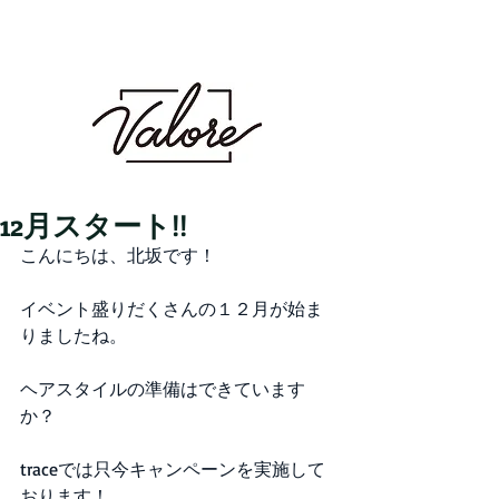
Valore（バロレ）は、鹿児島市荒田、騎射場に
あるメンズカット・メンズパーマを得意とする
メンズ専門美容室です。メンズヘアのことなら
Valoreまで!!
鹿児島美容室 デザイン 似合わせ パ
ーマ メンズパーマ 波巻き スパイラル ツイスト
ツイスパ ピンパーマ ダウンパーマ カラー ダブル
カラー ハイトーン ブリーチ １ブリーチ メッシュ
メッシュキャップ ホワイト シルバー ベージュ ミル
クティーベージュ グレージュ アッシュ シャドウパー
マ シャドウルーツ バレイヤージュ
12月スタート!!
こんにちは、北坂です！
イベント盛りだくさんの１２月が始ま
りましたね。
ヘアスタイルの準備はできています
か？
traceでは只今キャンペーンを実施して
おります！