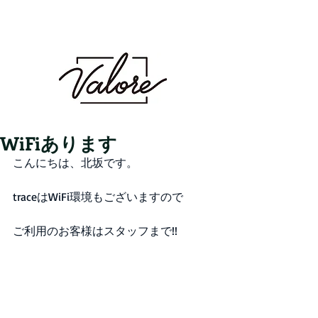
Valore（バロレ）は、鹿児島市荒田、騎射場に
あるメンズカット・メンズパーマを得意とする
メンズ専門美容室です。メンズヘアのことなら
Valoreまで!!
鹿児島美容室 デザイン 似合わせ パ
ーマ メンズパーマ 波巻き スパイラル ツイスト
ツイスパ ピンパーマ ダウンパーマ カラー ダブル
カラー ハイトーン ブリーチ １ブリーチ メッシュ
メッシュキャップ ホワイト シルバー ベージュ ミル
クティーベージュ グレージュ アッシュ シャドウパー
マ シャドウルーツ バレイヤージュ
WiFiあります
こんにちは、北坂です。
traceはWiFi環境もございますので
ご利用のお客様はスタッフまで!!