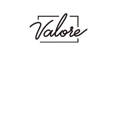
射場にあるメンズカット・メンズパーマを得意とするメンズ専門美容室です。メン
 波巻き スパイラル ツイスト ツイスパ ピンパーマ ダウンパーマ カラー ダブ
ージュ ミルクティーベージュ グレージュ アッシュ シャドウパーマ シャドウルーツ