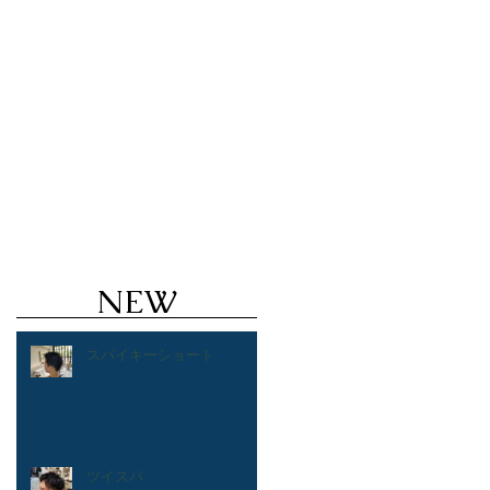
ズヘアのことならValoreまで!!
鹿児島美
ルカラー ハイトーン ブリーチ １ブリーチ メッ
 バレイヤージュ
NEW
スパイキーショート
ツイスパ