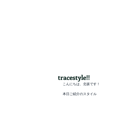
Valore（バロレ）は、鹿児島市荒田、騎
容室 デザイン 似合わせ パーマ メンズパーマ
シュ メッシュキャップ ホワイト シルバー ベ
tracestyle!!
こんにちは、北坂です！
本日ご紹介のスタイル