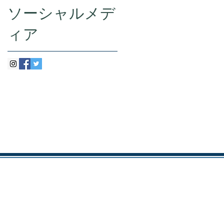
ソーシャルメデ
ィア
ズヘアのことならValoreまで!!