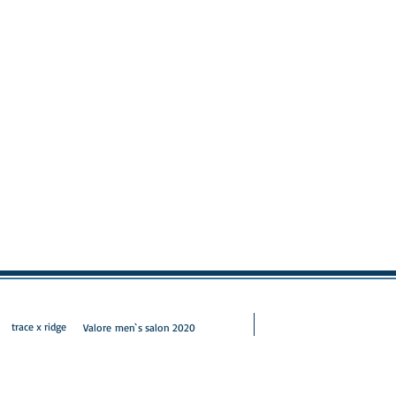
 x ridge
Valore men`s salon 2020
射場にあるメンズカット・メンズパーマを得意とするメンズ専門美容室です。メン