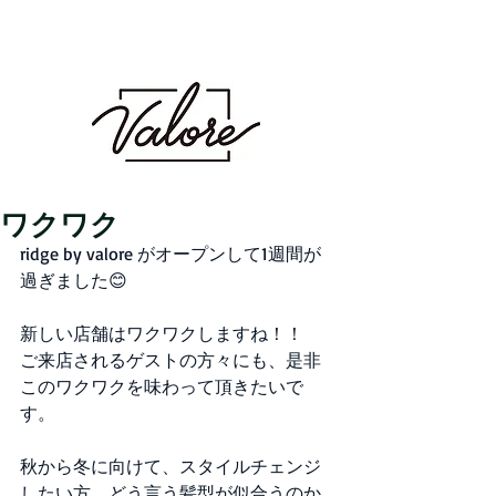
Valore（バロレ）は、鹿児島市荒田、騎射場に
あるメンズカット・メンズパーマを得意とする
メンズ専門美容室です。メンズヘアのことなら
Valoreまで!!
鹿児島美容室 デザイン 似合わせ パ
ーマ メンズパーマ 波巻き スパイラル ツイスト
ツイスパ ピンパーマ ダウンパーマ カラー ダブル
カラー ハイトーン ブリーチ １ブリーチ メッシュ
メッシュキャップ ホワイト シルバー ベージュ ミル
クティーベージュ グレージュ アッシュ シャドウパー
マ シャドウルーツ バレイヤージュ
ワクワク
ridge by valore がオープンして1週間が
過ぎました😊
新しい店舗はワクワクしますね！！
ご来店されるゲストの方々にも、是非
このワクワクを味わって頂きたいで
す。
秋から冬に向けて、スタイルチェンジ
したい方、どう言う髪型が似合うのか