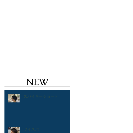
ズヘアのことならValoreまで!!
鹿児島美
ルカラー ハイトーン ブリーチ １ブリーチ メッ
 バレイヤージュ
NEW
スパイキーショート
ツイスパ