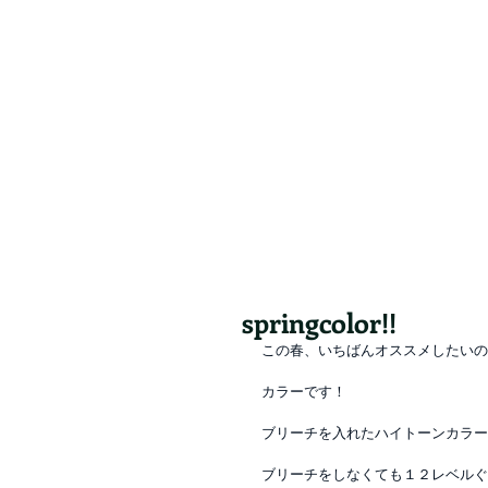
Valore（バロレ）は、鹿児島市荒田、騎
容室 デザイン 似合わせ パーマ メンズパーマ
シュ メッシュキャップ ホワイト シルバー ベ
springcolor!!
この春、いちばんオススメしたいの
カラーです！
ブリーチを入れたハイトーンカラー
ブリーチをしなくても１２レベルぐ