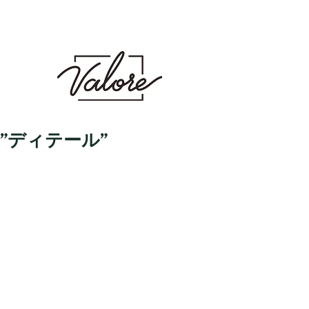
Valore（バロレ）は、鹿児島市荒田、騎射場に
あるメンズカット・メンズパーマを得意とする
メンズ専門美容室です。メンズヘアのことなら
Valoreまで!!
鹿児島美容室 デザイン 似合わせ パ
ーマ メンズパーマ 波巻き スパイラル ツイスト
ツイスパ ピンパーマ ダウンパーマ カラー ダブル
カラー ハイトーン ブリーチ １ブリーチ メッシュ
メッシュキャップ ホワイト シルバー ベージュ ミル
クティーベージュ グレージュ アッシュ シャドウパー
マ シャドウルーツ バレイヤージュ
”ディテール”