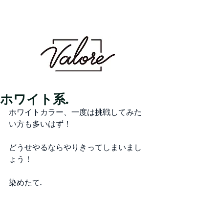
Valore（バロレ）は、鹿児島市荒田、騎射場に
あるメンズカット・メンズパーマを得意とする
メンズ専門美容室です。メンズヘアのことなら
Valoreまで!!
鹿児島美容室 デザイン 似合わせ パ
ーマ メンズパーマ 波巻き スパイラル ツイスト
ツイスパ ピンパーマ ダウンパーマ カラー ダブル
カラー ハイトーン ブリーチ １ブリーチ メッシュ
メッシュキャップ ホワイト シルバー ベージュ ミル
クティーベージュ グレージュ アッシュ シャドウパー
マ シャドウルーツ バレイヤージュ
ホワイト系.
ホワイトカラー、一度は挑戦してみた
い方も多いはず！
どうせやるならやりきってしまいまし
ょう！
染めたて.