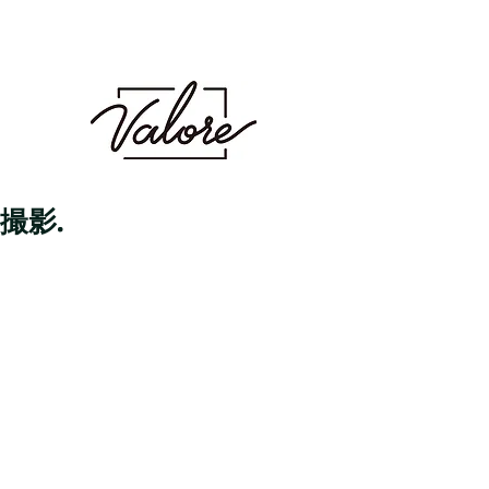
Valore（バロレ）は、鹿児島市荒田、騎射場に
あるメンズカット・メンズパーマを得意とする
メンズ専門美容室です。メンズヘアのことなら
Valoreまで!!
鹿児島美容室 デザイン 似合わせ パ
ーマ メンズパーマ 波巻き スパイラル ツイスト
ツイスパ ピンパーマ ダウンパーマ カラー ダブル
カラー ハイトーン ブリーチ １ブリーチ メッシュ
メッシュキャップ ホワイト シルバー ベージュ ミル
クティーベージュ グレージュ アッシュ シャドウパー
マ シャドウルーツ バレイヤージュ
撮影.